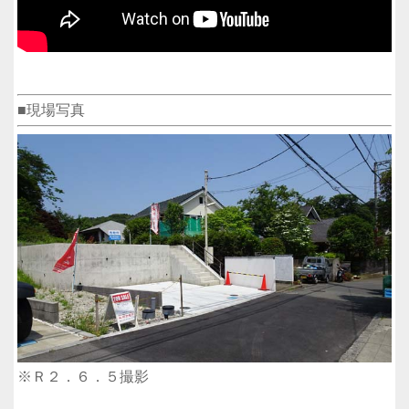
■現場写真
※Ｒ２．６．５撮影