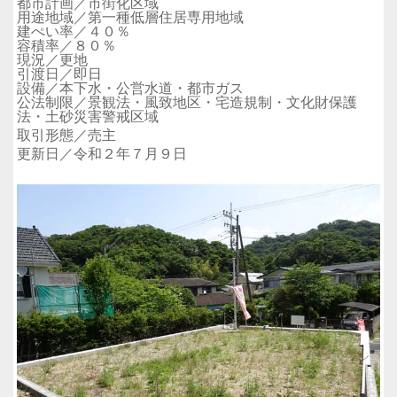
都市計画／市街化区域
用途地域／第一種低層住居専用地域
建ぺい率／４０％
容積率／８０％
現況／更地
引渡日／即日
設備／本下水・公営水道・都市ガス
公法制限／景観法・風致地区・宅造規制・文化財保護
法・土砂災害警戒区域
取引形態／売主
更新日／令和２年７月９日